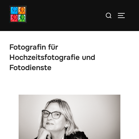
Zum
Suchen
Inhalt
SEITEN
nach:
springen
Fotografin für
Hochzeitsfotografie und
Fotodienste