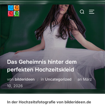
Zum
Suchen
Inhalt
SEITEN
nach:
springen
Das Geheimnis hinter dem
perfekten Hochzeitskleid
Veröffentlich
von
bilderideen
in
Uncategorized
an
März
am
10, 2026
In der Hochzeitsfotografie von bilderideen.de